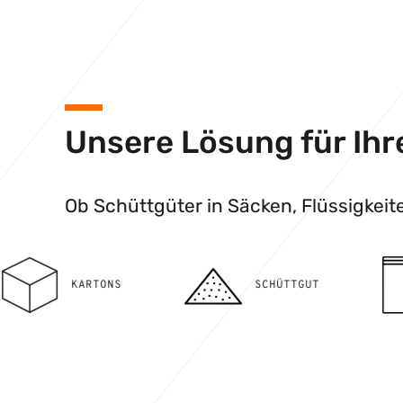
Unsere Lösung für Ihr
Ob Schüttgüter in Säcken, Flüssigkeit
S
SCHÜTTGUT
BEUTEL