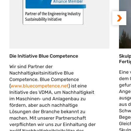
Die Initiative Blue Competence
Skulp
Fert
Wir sind Partner der
Eine 
Nachhaltigkeitsinitiative Blue
dem G
Competence. Blue Competence
gefun
(
www.bluecompetence.net
) ist eine
Angel
Initiative des VDMA, um Nachhaltigkeit
ausge
im Maschinen‐ und Anlagenbau zu
aus d
fördern, aber auch nachhaltige
Schwe
Lösungen der Branche bekannt zu
Bege
machen. Mit unserer Partnerschaft
Gleic
verpflichten wir uns zur Einhaltung der
Skulp
zwölf Nachhaltigkeitsleitsätze des