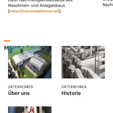
Nachh
Maschinen‐ und Anlagenbaus.
(
www.bluecompetence.net
).
Mehr erfahren
UNTERNEHMEN
UNTERNEHMEN
Über uns
Historie