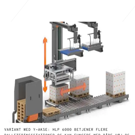
VARIANT MED Y-AKSE: HLP 6000 BETJENER FLERE