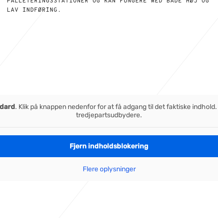
PALLETERINGSSTATIONER OG KAN FUNGERE MED BÅDE HØJ OG
LAV INDFØRING.
dard
. Klik på knappen nedenfor for at få adgang til det faktiske indho
tredjepartsudbydere.
Fjern indholdsblokering
Flere oplysninger