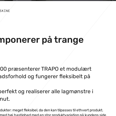
SKINE
imponerer på trange
000 præsenterer TRAPO et modulært
ladsforhold og fungerer fleksibelt på
erfekt og realiserer alle lagmønstre i
inut.
ter: meget fleksibel, da den kan tilpasses til ethvert produkt.
e med høj hastighed med en stor produktvariation på kundens side