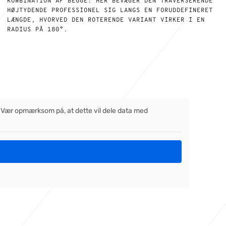
KOMBINATION AF BEGGE: HER BEVÆGER DEN TRAVERSERENDE
HØJTYDENDE PROFESSIONEL SIG LANGS EN FORUDDEFINERET
LÆNGDE, HVORVED DEN ROTERENDE VARIANT VIRKER I EN
RADIUS PÅ 180°.
ld. Vær opmærksom på, at dette vil dele data med