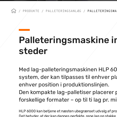
/
PRODUKTE
/
PALLETERINGSANLÆG
/
PALLETERINGSMA
Palleteringsmaskine 
steder
Med lag-palleteringsmaskinen HLP 6
system, der kan tilpasses til enhver p
enhver position i produktionslinjen.
Den kompakte lag-palletiser placerer p
forskellige formater – op til ti lag pr. m
HLP 6000 kan betjene et næsten ubegrænset udvalg af produk
Det betyder, at der kan dannes perfekte, rene lag og stakk