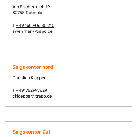
Am Fischerteich 19
32758 Detmold
T
+49 160 906 85 210
swehrhan@trapo.de
Salgskontor nord
Christian Klöpper
T
+491752997629
ckloepper@trapo.de
Salgskontor Øst