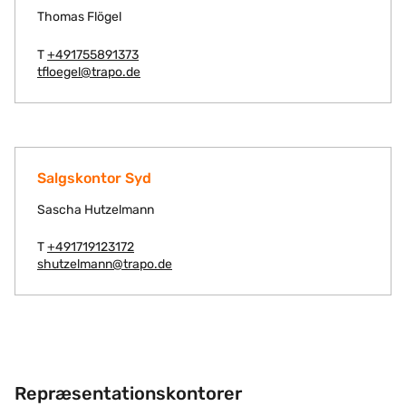
Thomas Flögel
T
+491755891373
tfloegel@trapo.de
Salgskontor Syd
Sascha Hutzelmann
T
+491719123172
shutzelmann@trapo.de
Repræsentationskontorer