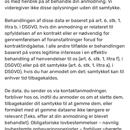
os med henblik på at behandle din anmodning. Vi
videregiver ikke disse oplysninger uden dit samtykke.
Behandlingen af disse data er baseret på art. 6, stk. 1,
litra b, i DSGVO, hvis din anmodning er relateret til
opfyldelsen af en kontrakt eller er nødvendig for
gennemførelsen af foranstaltninger forud for
kontraktindgåelse. I alle andre tilfælde er behandlingen
baseret på vores legitime interesse i en effektiv
behandling af henvendelser til os (art. 6, stk. 1, litra f), i
DSGVO) eller på dit samtykke (art. 6, stk. 1, litra a), i
DSGVO), hvis du har anmodet om det; samtykket kan til
enhver tid tilbagekaldes.
De data, du sender os via kontaktanmodninger,
forbliver hos os, indtil du anmoder os om at slette dem,
tilbagekalder dit samtykke til at gemme dem, eller
formålet med at gemme dataene ikke længere er
relevant (f.eks. efter at din anmodning er blevet
behandlet). Obligatoriske lovbestemmelser – navnlig
lovbestemte opbevaringsperioder – forbliver uberørte.