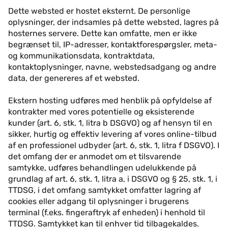
Dette websted er hostet eksternt. De personlige
oplysninger, der indsamles på dette websted, lagres på
hosternes servere. Dette kan omfatte, men er ikke
begrænset til, IP-adresser, kontaktforespørgsler, meta-
og kommunikationsdata, kontraktdata,
kontaktoplysninger, navne, webstedsadgang og andre
data, der genereres af et websted.
Ekstern hosting udføres med henblik på opfyldelse af
kontrakter med vores potentielle og eksisterende
kunder (art. 6, stk. 1, litra b DSGVO) og af hensyn til en
sikker, hurtig og effektiv levering af vores online-tilbud
af en professionel udbyder (art. 6, stk. 1, litra f DSGVO). I
det omfang der er anmodet om et tilsvarende
samtykke, udføres behandlingen udelukkende på
grundlag af art. 6, stk. 1, litra a, i DSGVO og § 25, stk. 1, i
TTDSG, i det omfang samtykket omfatter lagring af
cookies eller adgang til oplysninger i brugerens
terminal (f.eks. fingeraftryk af enheden) i henhold til
TTDSG. Samtykket kan til enhver tid tilbagekaldes.