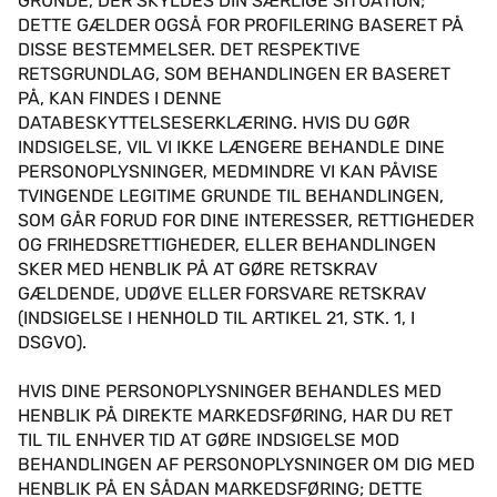
GRUNDE, DER SKYLDES DIN SÆRLIGE SITUATION;
DETTE GÆLDER OGSÅ FOR PROFILERING BASERET PÅ
DISSE BESTEMMELSER. DET RESPEKTIVE
RETSGRUNDLAG, SOM BEHANDLINGEN ER BASERET
PÅ, KAN FINDES I DENNE
DATABESKYTTELSESERKLÆRING. HVIS DU GØR
INDSIGELSE, VIL VI IKKE LÆNGERE BEHANDLE DINE
PERSONOPLYSNINGER, MEDMINDRE VI KAN PÅVISE
TVINGENDE LEGITIME GRUNDE TIL BEHANDLINGEN,
SOM GÅR FORUD FOR DINE INTERESSER, RETTIGHEDER
OG FRIHEDSRETTIGHEDER, ELLER BEHANDLINGEN
SKER MED HENBLIK PÅ AT GØRE RETSKRAV
GÆLDENDE, UDØVE ELLER FORSVARE RETSKRAV
(INDSIGELSE I HENHOLD TIL ARTIKEL 21, STK. 1, I
DSGVO).
HVIS DINE PERSONOPLYSNINGER BEHANDLES MED
HENBLIK PÅ DIREKTE MARKEDSFØRING, HAR DU RET
TIL TIL ENHVER TID AT GØRE INDSIGELSE MOD
BEHANDLINGEN AF PERSONOPLYSNINGER OM DIG MED
HENBLIK PÅ EN SÅDAN MARKEDSFØRING; DETTE