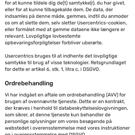
for at kunne tildele dig de(t) samtykke(r), du har givet,
eller for at kunne tilbagekalde dem. De data, der
indsamles på denne måde, gemmes, indtil du anmoder
os om at slette dem, selv sletter Usercentrics-cookien,
eller formålet med at gemme dataene ikke længere er
relevant. Lovpligtige lovbestemte
opbevaringsforpligtelser forbliver uberørte.
Usercentrics bruges til at indhente det lovpligtige
samtykke til brug af visse teknologier. Retsgrundlaget
for dette er artikel 6, stk. 1, litra c, i DSGVO.
Ordrebehandling
Vi har indgået en aftale om ordrebehandling (AVV) for
brugen af ovennævnte tjeneste. Dette er en kontrakt,
der kræves i henhold til databeskyttelseslovgivningen,
som sikrer, at denne tjeneste kun behandler de
personlige oplysninger om vores besøgende på
webstedet i overensstemmelse med vores instruktioner
og i overensstemmelse med DSGVO.