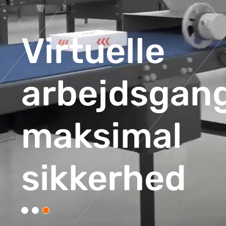
Virtuelle
arbejdsgang
maksimal
sikkerhed